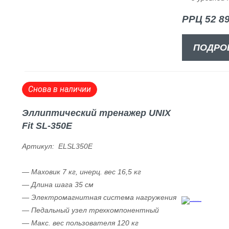
РРЦ 52 89
ПОДРО
Снова в наличии
Эллиптический тренажер UNIX
Fit SL-350Е
Артикул: ELSL350E
— Маховик 7 кг, инерц. вес 16,5 кг
— Длина шага 35 cм
— Электромагнитная система нагружения
— Педальный узел трехкомпонентный
— Макс. вес пользователя 120 кг