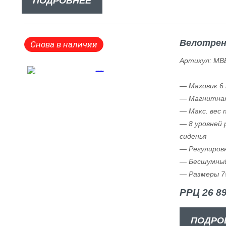
ПОДРОБНЕЕ
Велотрена
Снова в наличии
Артикул: MB
— Маховик 6 к
— Магнитная
— Макс. вес 
— 8 уровней 
сиденья
— Регулировк
— Бесшумный
— Размеры 75
РРЦ 26 89
ПОДРО