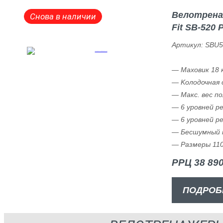
Велотрена
Снова в наличии
Fit SB-520
Артикул: SBU
— Маховик 18 к
— Kолодочная 
— Макс. вес по
— 6 уровней р
— 6 уровней р
— Бесшумный 
— Размеры 110 
РРЦ 38 890
ПОДРОБ