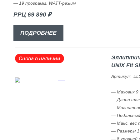
— 19 программ, WATT-режим
РРЦ 69 890 ₽
ПОДРОБНЕЕ
Эллиптич
Снова в наличии
UNIX Fit S
Артикул: EL
— Маховик 9 к
— Длина шаг
— Магнитная
— Педальный
— Макс. вес 
— Размеры 15
— 8 уровней 