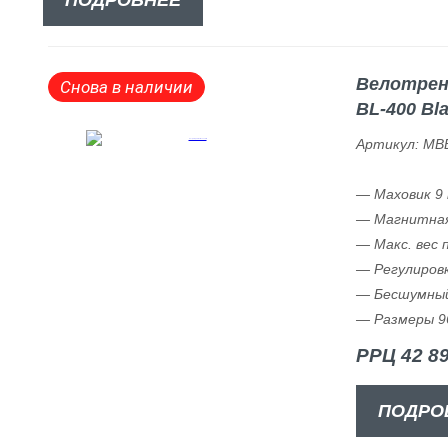
Велотрена
Снова в наличии
BL-400 Bl
Артикул: MB
— Маховик 9 к
— Магнитная
— Макс. вес 
— Регулиров
— Бесшумный
— Размеры 96
РРЦ 42 89
ПОДРО