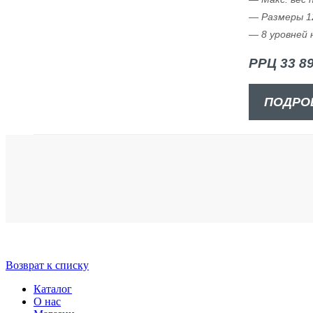
— Размеры 12
— 8 уровней 
РРЦ 33 89
ПОДРО
Возврат к списку
Каталог
О нас