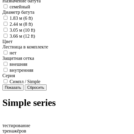
Назначение батута
семейный
Диаметр батута
1.83 м (6 ft)
2.44 м (8 ft)
3.05 м (10 ft)
3.66 м (12 ft)
Цвет
Лестница в комплекте
нет
Защитная сетка
внешняя
внутренняя
Серия
Симпл / Simple
Simple series
тестирование
тренажёров