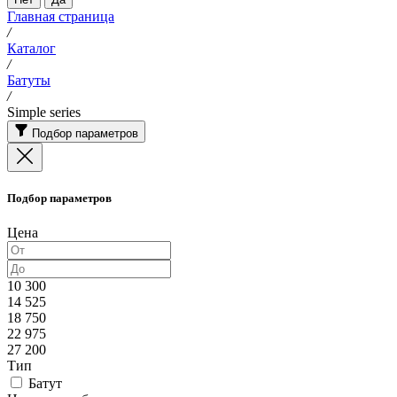
Главная страница
/
Каталог
/
Батуты
/
Simple series
Подбор параметров
Подбор параметров
Цена
10 300
14 525
18 750
22 975
27 200
Тип
Батут