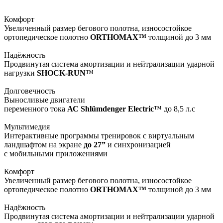
Комфорт
Увеличенный размер бегового полотна, износостойкое
ортопедическое полотно
ORTHOMAX™
толщиной до 3 мм
Надёжность
Продвинутая система амортизации и нейтрализации ударной
нагрузки
SHOCK-RUN
™
Долговечность
Выносливые двигатели
переменного тока
АС Shlümdenger Electric
™ до 8,5 л.с
Мультимедия
Интерактивные программы тренировок с виртуальным
ландшафтом на экране
до 27”
и синхронизацией
с мобильными приложениями
Комфорт
Увеличенный размер бегового полотна, износостойкое
ортопедическое полотно
ORTHOMAX™
толщиной до 3 мм
Надёжность
Продвинутая система амортизации и нейтрализации ударной