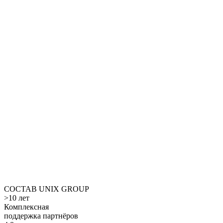
Каталог коммерческих
кардиотренажёров
Каталог коммерческих силовых
тренажёров
СОСТАВ UNIX GROUP
>10 лет
Комплексная
поддержка партнёров