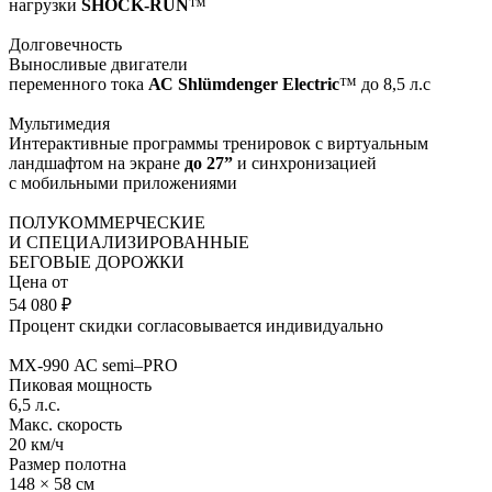
нагрузки
SHOCK-RUN
™
Долговечность
Выносливые двигатели
переменного тока
АС Shlümdenger Electric
™ до 8,5 л.с
Мультимедия
Интерактивные программы тренировок с виртуальным
ландшафтом на экране
до 27”
и синхронизацией
с мобильными приложениями
ПОЛУКОММЕРЧЕСКИЕ
И СПЕЦИАЛИЗИРОВАННЫЕ
БЕГОВЫЕ ДОРОЖКИ
Цена от
54 080
₽
Процент скидки согласовывается индивидуально
MX-990 АС
semi–PRO
Пиковая мощность
6,5 л.с.
Макс. скорость
20 км/ч
Размер полотна
148 × 58 см