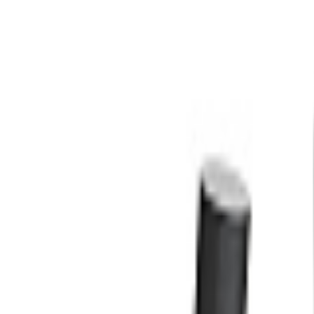
Главная страница
/
Каталог
/
Велотренажеры
/
BR series
/
Горизонтальный велотренажер UNIX Fit BR-480E
Горизонтальный велотренаже
Артикул:
MBBR480E